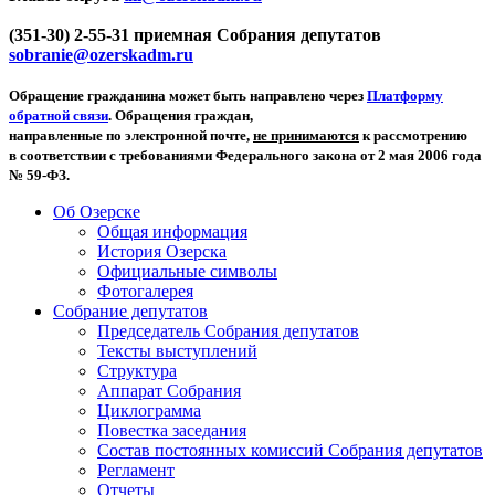
(351-30) 2-55-31 приемная Собрания депутатов
sobranie@ozerskadm.ru
Обращение гражданина может быть направлено через
Платформу
обратной связи
. Обращения граждан,
направленные по электронной почте,
не принимаются
к рассмотрению
в соответствии с требованиями Федерального закона от 2 мая 2006 года
№ 59-ФЗ.
Об Озерске
Общая информация
История Озерска
Официальные символы
Фотогалерея
Собрание депутатов
Председатель Собрания депутатов
Тексты выступлений
Структура
Аппарат Собрания
Циклограмма
Повестка заседания
Состав постоянных комиссий Собрания депутатов
Регламент
Отчеты