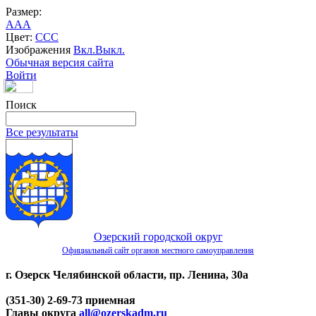
Размер:
A
A
A
Цвет:
C
C
C
Изображения
Вкл.
Выкл.
Обычная версия сайта
Войти
Поиск
Все результаты
Озерский городской округ
Официальный сайт органов местного самоуправления
г. Озерск Челябинской области, пр. Ленина, 30а
(351-30) 2-69-73 приемная
Главы округа
all@ozerskadm.ru