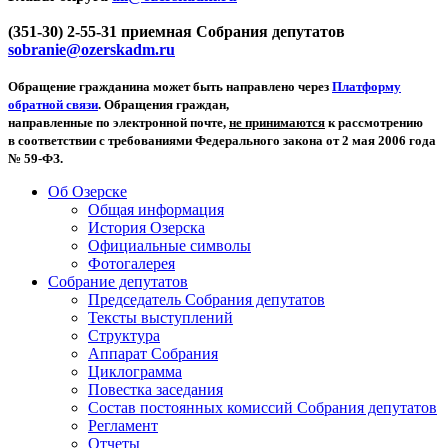
(351-30) 2-55-31 приемная Собрания депутатов
sobranie@ozerskadm.ru
Обращение гражданина может быть направлено через
Платформу
обратной связи
. Обращения граждан,
направленные по электронной почте,
не принимаются
к рассмотрению
в соответствии с требованиями Федерального закона от 2 мая 2006 года
№ 59-ФЗ.
Об Озерске
Общая информация
История Озерска
Официальные символы
Фотогалерея
Собрание депутатов
Председатель Собрания депутатов
Тексты выступлений
Структура
Аппарат Собрания
Циклограмма
Повестка заседания
Состав постоянных комиссий Собрания депутатов
Регламент
Отчеты