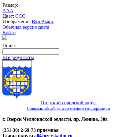
Размер:
A
A
A
Цвет:
C
C
C
Изображения
Вкл.
Выкл.
Обычная версия сайта
Войти
Поиск
Все результаты
Озерский городской округ
Официальный сайт органов местного самоуправления
г. Озерск Челябинской области, пр. Ленина, 30а
(351-30) 2-69-73 приемная
Главы округа
all@ozerskadm.ru