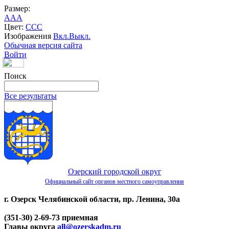
Размер:
A
A
A
Цвет:
C
C
C
Изображения
Вкл.
Выкл.
Обычная версия сайта
Войти
Поиск
Все результаты
Озерский городской округ
Официальный сайт органов местного самоуправления
г. Озерск Челябинской области, пр. Ленина, 30а
(351-30) 2-69-73 приемная
Главы округа
all@ozerskadm.ru