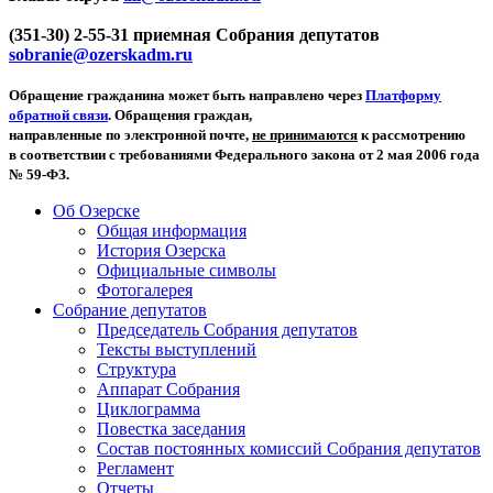
(351-30) 2-55-31 приемная Собрания депутатов
sobranie@ozerskadm.ru
Обращение гражданина может быть направлено через
Платформу
обратной связи
. Обращения граждан,
направленные по электронной почте,
не принимаются
к рассмотрению
в соответствии с требованиями Федерального закона от 2 мая 2006 года
№ 59-ФЗ.
Об Озерске
Общая информация
История Озерска
Официальные символы
Фотогалерея
Собрание депутатов
Председатель Собрания депутатов
Тексты выступлений
Структура
Аппарат Собрания
Циклограмма
Повестка заседания
Состав постоянных комиссий Собрания депутатов
Регламент
Отчеты