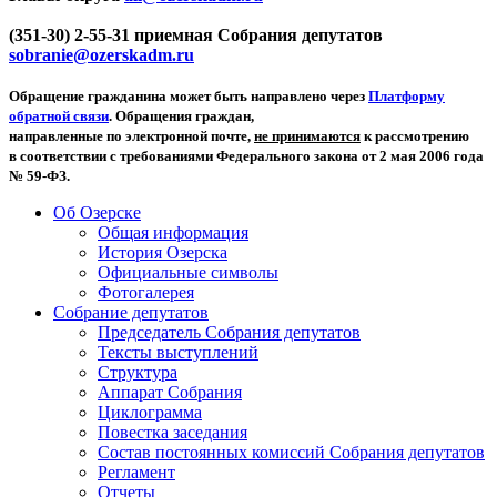
(351-30) 2-55-31 приемная Собрания депутатов
sobranie@ozerskadm.ru
Обращение гражданина может быть направлено через
Платформу
обратной связи
. Обращения граждан,
направленные по электронной почте,
не принимаются
к рассмотрению
в соответствии с требованиями Федерального закона от 2 мая 2006 года
№ 59-ФЗ.
Об Озерске
Общая информация
История Озерска
Официальные символы
Фотогалерея
Собрание депутатов
Председатель Собрания депутатов
Тексты выступлений
Структура
Аппарат Собрания
Циклограмма
Повестка заседания
Состав постоянных комиссий Собрания депутатов
Регламент
Отчеты