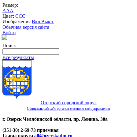
Размер:
A
A
A
Цвет:
C
C
C
Изображения
Вкл.
Выкл.
Обычная версия сайта
Войти
Поиск
Все результаты
Озерский городской округ
Официальный сайт органов местного самоуправления
г. Озерск Челябинской области, пр. Ленина, 30а
(351-30) 2-69-73 приемная
Главы округа
all@ozerskadm.ru