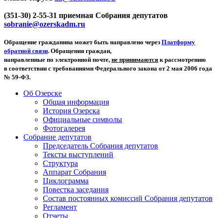
(351-30) 2-55-31 приемная Собрания депутатов
sobranie@ozerskadm.ru
Обращение гражданина может быть направлено через
Платформу
обратной связи
. Обращения граждан,
направленные по электронной почте,
не принимаются
к рассмотрению
в соответствии с требованиями Федерального закона от 2 мая 2006 года
№ 59-ФЗ.
Об Озерске
Общая информация
История Озерска
Официальные символы
Фотогалерея
Собрание депутатов
Председатель Собрания депутатов
Тексты выступлений
Структура
Аппарат Собрания
Циклограмма
Повестка заседания
Состав постоянных комиссий Собрания депутатов
Регламент
Отчеты