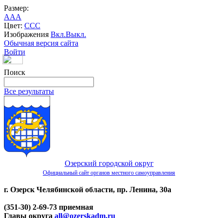
Размер:
A
A
A
Цвет:
C
C
C
Изображения
Вкл.
Выкл.
Обычная версия сайта
Войти
Поиск
Все результаты
Озерский городской округ
Официальный сайт органов местного самоуправления
г. Озерск Челябинской области, пр. Ленина, 30а
(351-30) 2-69-73 приемная
Главы округа
all@ozerskadm.ru