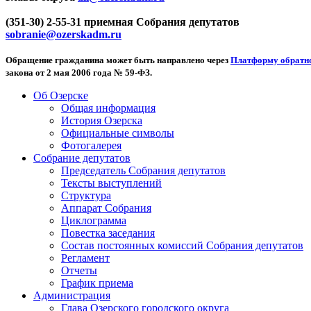
(351-30) 2-55-31 приемная Собрания депутатов
sobranie@ozerskadm.ru
Обращение гражданина может быть направлено через
Платформу обратно
закона от 2 мая 2006 года № 59-ФЗ.
Об Озерске
Общая информация
История Озерска
Официальные символы
Фотогалерея
Собрание депутатов
Председатель Собрания депутатов
Тексты выступлений
Структура
Аппарат Собрания
Циклограмма
Повестка заседания
Состав постоянных комиссий Собрания депутатов
Регламент
Отчеты
График приема
Администрация
Глава Озерского городского округа