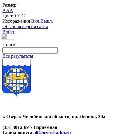
Размер:
A
A
A
Цвет:
C
C
C
Изображения
Вкл.
Выкл.
Обычная версия сайта
Войти
Поиск
Все результаты
г. Озерск Челябинской области, пр. Ленина, 30а
(351-30) 2-69-73 приемная
Главы округа
all@ozerskadm.ru