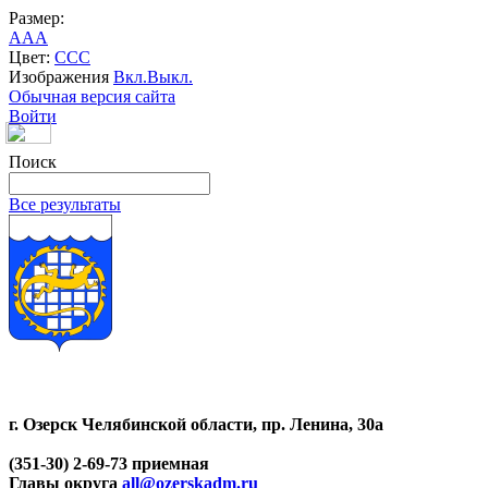
Размер:
A
A
A
Цвет:
C
C
C
Изображения
Вкл.
Выкл.
Обычная версия сайта
Войти
Поиск
Все результаты
г. Озерск Челябинской области, пр. Ленина, 30а
(351-30) 2-69-73 приемная
Главы округа
all@ozerskadm.ru