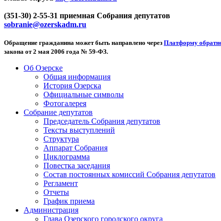
(351-30) 2-55-31 приемная Собрания депутатов
sobranie@ozerskadm.ru
Обращение гражданина может быть направлено через
Платформу обратно
закона от 2 мая 2006 года № 59-ФЗ.
Об Озерске
Общая информация
История Озерска
Официальные символы
Фотогалерея
Собрание депутатов
Председатель Собрания депутатов
Тексты выступлений
Структура
Аппарат Собрания
Циклограмма
Повестка заседания
Состав постоянных комиссий Собрания депутатов
Регламент
Отчеты
График приема
Администрация
Глава Озерского городского округа