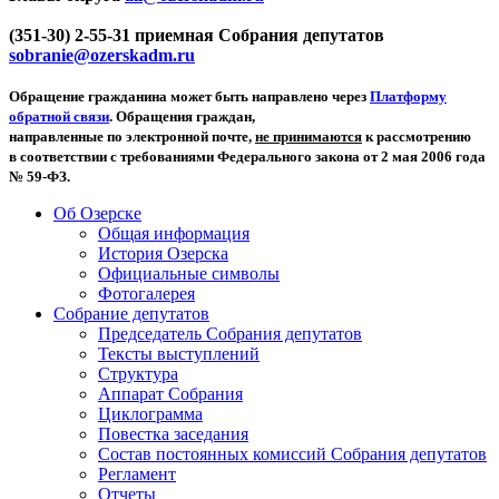
(351-30) 2-55-31 приемная Собрания депутатов
sobranie@ozerskadm.ru
Обращение гражданина может быть направлено через
Платформу
обратной связи
. Обращения граждан,
направленные по электронной почте,
не принимаются
к рассмотрению
в соответствии с требованиями Федерального закона от 2 мая 2006 года
№ 59-ФЗ.
Об Озерске
Общая информация
История Озерска
Официальные символы
Фотогалерея
Собрание депутатов
Председатель Собрания депутатов
Тексты выступлений
Структура
Аппарат Собрания
Циклограмма
Повестка заседания
Состав постоянных комиссий Собрания депутатов
Регламент
Отчеты