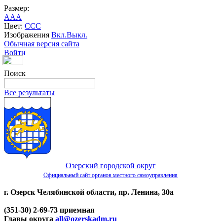
Размер:
A
A
A
Цвет:
C
C
C
Изображения
Вкл.
Выкл.
Обычная версия сайта
Войти
Поиск
Все результаты
Озерский городской округ
Официальный сайт органов местного самоуправления
г. Озерск Челябинской области, пр. Ленина, 30а
(351-30) 2-69-73 приемная
Главы округа
all@ozerskadm.ru