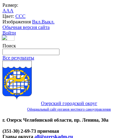
Размер:
A
A
A
Цвет:
C
C
C
Изображения
Вкл.
Выкл.
Обычная версия сайта
Войти
Поиск
Все результаты
Озерский городской округ
Официальный сайт органов местного самоуправления
г. Озерск Челябинской области, пр. Ленина, 30а
(351-30) 2-69-73 приемная
Главы округа
all@ozerskadm.ru