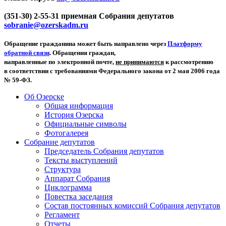
(351-30) 2-55-31 приемная Собрания депутатов
sobranie@ozerskadm.ru
Обращение гражданина может быть направлено через
Платформу
обратной связи
. Обращения граждан,
направленные по электронной почте,
не принимаются
к рассмотрению
в соответствии с требованиями Федерального закона от 2 мая 2006 года
№ 59-ФЗ.
Об Озерске
Общая информация
История Озерска
Официальные символы
Фотогалерея
Собрание депутатов
Председатель Собрания депутатов
Тексты выступлений
Структура
Аппарат Собрания
Циклограмма
Повестка заседания
Состав постоянных комиссий Собрания депутатов
Регламент
Отчеты