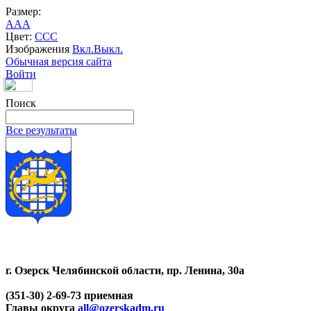
Размер:
A
A
A
Цвет:
C
C
C
Изображения
Вкл.
Выкл.
Обычная версия сайта
Войти
Поиск
Все результаты
г. Озерск Челябинской области, пр. Ленина, 30а
(351-30) 2-69-73 приемная
Главы округа
all@ozerskadm.ru