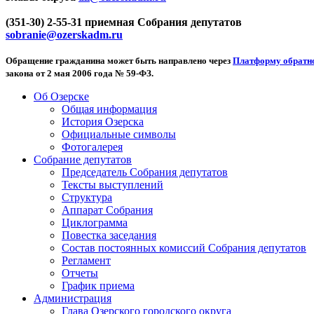
(351-30) 2-55-31 приемная Собрания депутатов
sobranie@ozerskadm.ru
Обращение гражданина может быть направлено через
Платформу обратно
закона от 2 мая 2006 года № 59-ФЗ.
Об Озерске
Общая информация
История Озерска
Официальные символы
Фотогалерея
Собрание депутатов
Председатель Собрания депутатов
Тексты выступлений
Структура
Аппарат Собрания
Циклограмма
Повестка заседания
Состав постоянных комиссий Собрания депутатов
Регламент
Отчеты
График приема
Администрация
Глава Озерского городского округа