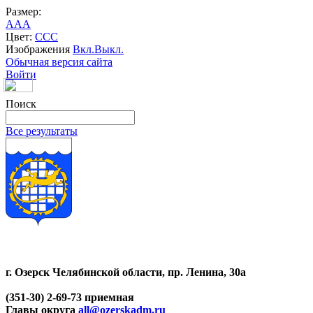
Размер:
A
A
A
Цвет:
C
C
C
Изображения
Вкл.
Выкл.
Обычная версия сайта
Войти
Поиск
Все результаты
г. Озерск Челябинской области, пр. Ленина, 30а
(351-30) 2-69-73 приемная
Главы округа
all@ozerskadm.ru