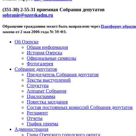
(351-30) 2-55-31 приемная Собрания депутатов
sobranie@ozerskadm.ru
Обращение гражданина может быть направлено через
Платформу обратно
закона от 2 мая 2006 года № 59-ФЗ.
Об Озерске
Общая информация
История Озерска
Официальные символы
Фотогалерея
Собрание депутатов
Председатель Собрания депутатов
Тексты выступлений
Структура
Аппарат Собрания
Циклограмма
Повестка заседания
Состав постоянных комиссий Собрания депутатов
Регламент
Отчеты
График приема
Администрация
Глава Озерского городского округа