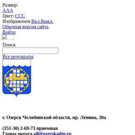
Размер:
A
A
A
Цвет:
C
C
C
Изображения
Вкл.
Выкл.
Обычная версия сайта
Войти
Поиск
Все результаты
г. Озерск Челябинской области, пр. Ленина, 30а
(351-30) 2-69-73 приемная
Главы округа
all@ozerskadm.ru