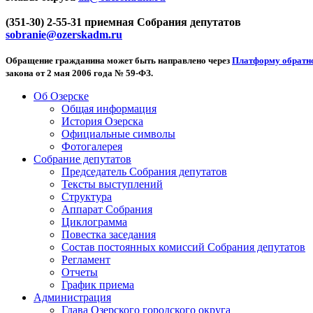
(351-30) 2-55-31 приемная Собрания депутатов
sobranie@ozerskadm.ru
Обращение гражданина может быть направлено через
Платформу обратно
закона от 2 мая 2006 года № 59-ФЗ.
Об Озерске
Общая информация
История Озерска
Официальные символы
Фотогалерея
Собрание депутатов
Председатель Собрания депутатов
Тексты выступлений
Структура
Аппарат Собрания
Циклограмма
Повестка заседания
Состав постоянных комиссий Собрания депутатов
Регламент
Отчеты
График приема
Администрация
Глава Озерского городского округа