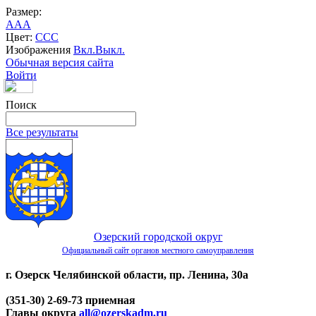
Размер:
A
A
A
Цвет:
C
C
C
Изображения
Вкл.
Выкл.
Обычная версия сайта
Войти
Поиск
Все результаты
Озерский городской округ
Официальный сайт органов местного самоуправления
г. Озерск Челябинской области, пр. Ленина, 30а
(351-30) 2-69-73 приемная
Главы округа
all@ozerskadm.ru