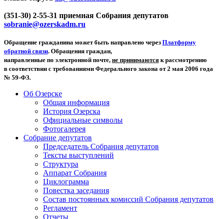
(351-30) 2-55-31 приемная Собрания депутатов
sobranie@ozerskadm.ru
Обращение гражданина может быть направлено через
Платформу
обратной связи
. Обращения граждан,
направленные по электронной почте,
не принимаются
к рассмотрению
в соответствии с требованиями Федерального закона от 2 мая 2006 года
№ 59-ФЗ.
Об Озерске
Общая информация
История Озерска
Официальные символы
Фотогалерея
Собрание депутатов
Председатель Собрания депутатов
Тексты выступлений
Структура
Аппарат Собрания
Циклограмма
Повестка заседания
Состав постоянных комиссий Собрания депутатов
Регламент
Отчеты