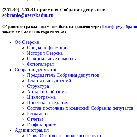
(351-30) 2-55-31 приемная Собрания депутатов
sobranie@ozerskadm.ru
Обращение гражданина может быть направлено через
Платформу обратно
закона от 2 мая 2006 года № 59-ФЗ.
Об Озерске
Общая информация
История Озерска
Официальные символы
Фотогалерея
Собрание депутатов
Председатель Собрания депутатов
Тексты выступлений
Структура
Аппарат Собрания
Циклограмма
Повестка заседания
Состав постоянных комиссий Собрания депутатов
Регламент
Отчеты
График приема
Администрация
Глава Озерского городского округа