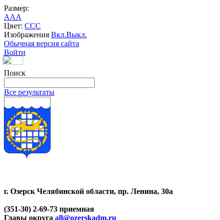
Размер:
A
A
A
Цвет:
C
C
C
Изображения
Вкл.
Выкл.
Обычная версия сайта
Войти
Поиск
Все результаты
г. Озерск Челябинской области, пр. Ленина, 30а
(351-30) 2-69-73 приемная
Главы округа
all@ozerskadm.ru