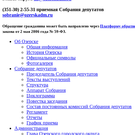
(351-30) 2-55-31 приемная Собрания депутатов
sobranie@ozerskadm.ru
Обращение гражданина может быть направлено через
Платформу обратно
закона от 2 мая 2006 года № 59-ФЗ.
Об Озерске
Общая информация
История Озерска
Официальные символы
Фотогалерея
Собрание депутатов
Председатель Собрания депутатов
Тексты выступлений
Структура
Аппарат Собрания
Циклограмма
Повестка заседания
Состав постоянных комиссий Собрания депутатов
Регламент
Отчеты
График приема
Администрация
Глава Озерского городского округа