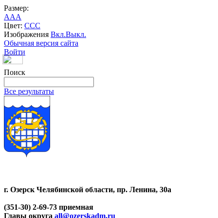
Размер:
A
A
A
Цвет:
C
C
C
Изображения
Вкл.
Выкл.
Обычная версия сайта
Войти
Поиск
Все результаты
г. Озерск Челябинской области, пр. Ленина, 30а
(351-30) 2-69-73 приемная
Главы округа
all@ozerskadm.ru