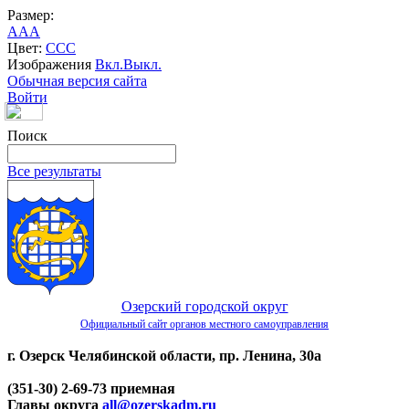
Размер:
A
A
A
Цвет:
C
C
C
Изображения
Вкл.
Выкл.
Обычная версия сайта
Войти
Поиск
Все результаты
Озерский городской округ
Официальный сайт органов местного самоуправления
г. Озерск Челябинской области, пр. Ленина, 30а
(351-30) 2-69-73 приемная
Главы округа
all@ozerskadm.ru