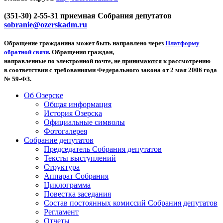
(351-30) 2-55-31 приемная Собрания депутатов
sobranie@ozerskadm.ru
Обращение гражданина может быть направлено через
Платформу
обратной связи
. Обращения граждан,
направленные по электронной почте,
не принимаются
к рассмотрению
в соответствии с требованиями Федерального закона от 2 мая 2006 года
№ 59-ФЗ.
Об Озерске
Общая информация
История Озерска
Официальные символы
Фотогалерея
Собрание депутатов
Председатель Собрания депутатов
Тексты выступлений
Структура
Аппарат Собрания
Циклограмма
Повестка заседания
Состав постоянных комиссий Собрания депутатов
Регламент
Отчеты