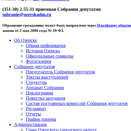
(351-30) 2-55-31 приемная Собрания депутатов
sobranie@ozerskadm.ru
Обращение гражданина может быть направлено через
Платформу обратно
закона от 2 мая 2006 года № 59-ФЗ.
Об Озерске
Общая информация
История Озерска
Официальные символы
Фотогалерея
Собрание депутатов
Председатель Собрания депутатов
Тексты выступлений
Структура
Аппарат Собрания
Циклограмма
Повестка заседания
Состав постоянных комиссий Собрания депутатов
Регламент
Отчеты
График приема
Администрация
Глава Озерского городского округа