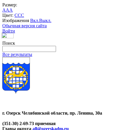
Размер:
A
A
A
Цвет:
C
C
C
Изображения
Вкл.
Выкл.
Обычная версия сайта
Войти
Поиск
Все результаты
г. Озерск Челябинской области, пр. Ленина, 30а
(351-30) 2-69-73 приемная
Главы округа
all@ozerskadm.ru