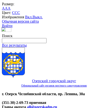
Размер:
A
A
A
Цвет:
C
C
C
Изображения
Вкл.
Выкл.
Обычная версия сайта
Войти
Поиск
Все результаты
Озерский городской округ
Официальный сайт органов местного самоуправления
г. Озерск Челябинской области, пр. Ленина, 30а
(351-30) 2-69-73 приемная
Главы округа
all@ozerskadm.ru