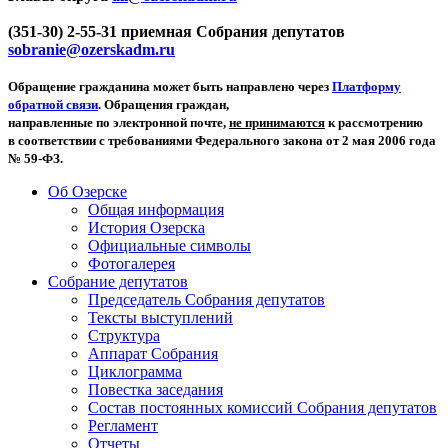
(351-30) 2-55-31 приемная Собрания депутатов
sobranie@ozerskadm.ru
Обращение гражданина может быть направлено через
Платформу
обратной связи
. Обращения граждан,
направленные по электронной почте,
не принимаются
к рассмотрению
в соответствии с требованиями Федерального закона от 2 мая 2006 года
№ 59-ФЗ.
Об Озерске
Общая информация
История Озерска
Официальные символы
Фотогалерея
Собрание депутатов
Председатель Собрания депутатов
Тексты выступлений
Структура
Аппарат Собрания
Циклограмма
Повестка заседания
Состав постоянных комиссий Собрания депутатов
Регламент
Отчеты