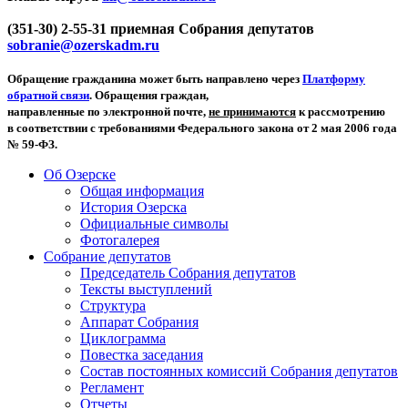
(351-30) 2-55-31 приемная Собрания депутатов
sobranie@ozerskadm.ru
Обращение гражданина может быть направлено через
Платформу
обратной связи
. Обращения граждан,
направленные по электронной почте,
не принимаются
к рассмотрению
в соответствии с требованиями Федерального закона от 2 мая 2006 года
№ 59-ФЗ.
Об Озерске
Общая информация
История Озерска
Официальные символы
Фотогалерея
Собрание депутатов
Председатель Собрания депутатов
Тексты выступлений
Структура
Аппарат Собрания
Циклограмма
Повестка заседания
Состав постоянных комиссий Собрания депутатов
Регламент
Отчеты