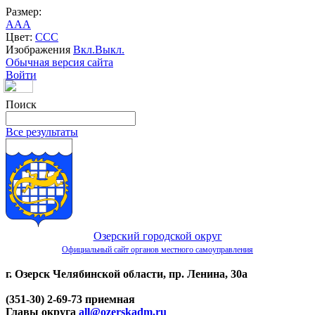
Размер:
A
A
A
Цвет:
C
C
C
Изображения
Вкл.
Выкл.
Обычная версия сайта
Войти
Поиск
Все результаты
Озерский городской округ
Официальный сайт органов местного самоуправления
г. Озерск Челябинской области, пр. Ленина, 30а
(351-30) 2-69-73 приемная
Главы округа
all@ozerskadm.ru