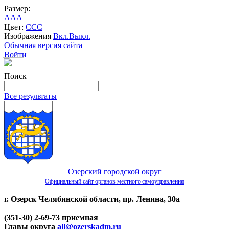
Размер:
A
A
A
Цвет:
C
C
C
Изображения
Вкл.
Выкл.
Обычная версия сайта
Войти
Поиск
Все результаты
Озерский городской округ
Официальный сайт органов местного самоуправления
г. Озерск Челябинской области, пр. Ленина, 30а
(351-30) 2-69-73 приемная
Главы округа
all@ozerskadm.ru