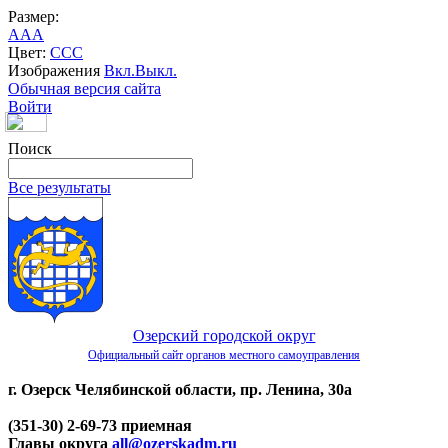
Размер:
A
A
A
Цвет:
C
C
C
Изображения
Вкл.
Выкл.
Обычная версия сайта
Войти
Поиск
Все результаты
Озерский городской округ
Официальный сайт органов местного самоуправления
г. Озерск Челябинской области, пр. Ленина, 30а
(351-30) 2-69-73 приемная
Главы округа
all@ozerskadm.ru