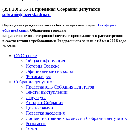
(351-30) 2-55-31 приемная Собрания депутатов
sobranie@ozerskadm.ru
Обращение гражданина может быть направлено через
Платформу
обратной связи
. Обращения граждан,
направленные по электронной почте,
не принимаются
к рассмотрению
в соответствии с требованиями Федерального закона от 2 мая 2006 года
№ 59-ФЗ.
Об Озерске
Общая информация
История Озерска
Официальные символы
Фотогалерея
Собрание депутатов
Председатель Собрания депутатов
Тексты выступлений
Структура
Аппарат Собрания
Циклограмма
Повестка заседания
Состав постоянных комиссий Собрания депутатов
Регламент
Отчеты