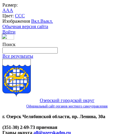
Размер:
A
A
A
Цвет:
C
C
C
Изображения
Вкл.
Выкл.
Обычная версия сайта
Войти
Поиск
Все результаты
Озерский городской округ
Официальный сайт органов местного самоуправления
г. Озерск Челябинской области, пр. Ленина, 30а
(351-30) 2-69-73 приемная
Главы округа
all@ozerskadm.ru