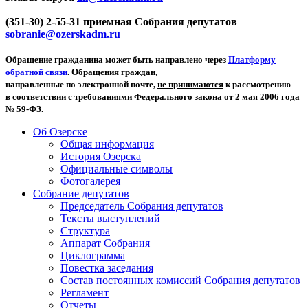
(351-30) 2-55-31 приемная Собрания депутатов
sobranie@ozerskadm.ru
Обращение гражданина может быть направлено через
Платформу
обратной связи
. Обращения граждан,
направленные по электронной почте,
не принимаются
к рассмотрению
в соответствии с требованиями Федерального закона от 2 мая 2006 года
№ 59-ФЗ.
Об Озерске
Общая информация
История Озерска
Официальные символы
Фотогалерея
Собрание депутатов
Председатель Собрания депутатов
Тексты выступлений
Структура
Аппарат Собрания
Циклограмма
Повестка заседания
Состав постоянных комиссий Собрания депутатов
Регламент
Отчеты