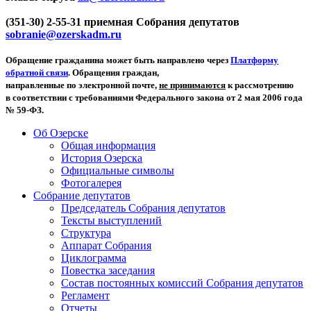
(351-30) 2-55-31 приемная Собрания депутатов
sobranie@ozerskadm.ru
Обращение гражданина может быть направлено через
Платформу
обратной связи
. Обращения граждан,
направленные по электронной почте,
не принимаются
к рассмотрению
в соответствии с требованиями Федерального закона от 2 мая 2006 года
№ 59-ФЗ.
Об Озерске
Общая информация
История Озерска
Официальные символы
Фотогалерея
Собрание депутатов
Председатель Собрания депутатов
Тексты выступлений
Структура
Аппарат Собрания
Циклограмма
Повестка заседания
Состав постоянных комиссий Собрания депутатов
Регламент
Отчеты