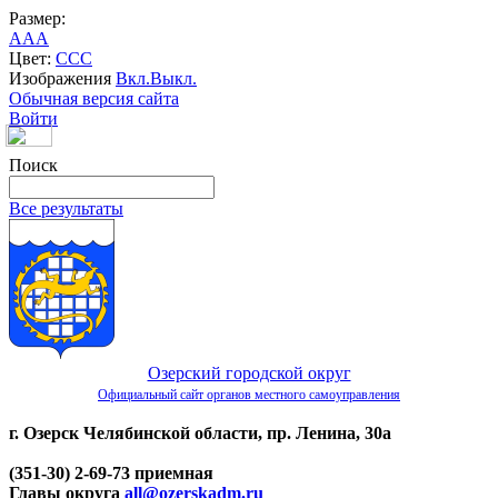
Размер:
A
A
A
Цвет:
C
C
C
Изображения
Вкл.
Выкл.
Обычная версия сайта
Войти
Поиск
Все результаты
Озерский городской округ
Официальный сайт органов местного самоуправления
г. Озерск Челябинской области, пр. Ленина, 30а
(351-30) 2-69-73 приемная
Главы округа
all@ozerskadm.ru