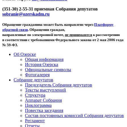
(351-30) 2-55-31 приемная Собрания депутатов
sobranie@ozerskadm.ru
Обращение гражданина может быть направлено через
Платформу
обратной связи
. Обращения граждан,
направленные по электронной почте,
не принимаются
к рассмотрению
в соответствии с требованиями Федерального закона от 2 мая 2006 года
№ 59-ФЗ.
Об Озерске
Общая информация
История Озерска
Официальные символы
Фотогалерея
Собрание депутатов
Председатель Собрания депутатов
Тексты выступлений
Структура
Аппарат Собрания
Циклограмма
Повестка заседания
Состав постоянных комиссий Собрания депутатов
Регламент
Отчеты