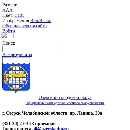
Размер:
A
A
A
Цвет:
C
C
C
Изображения
Вкл.
Выкл.
Обычная версия сайта
Войти
Поиск
Все результаты
Озерский городской округ
Официальный сайт органов местного самоуправления
г. Озерск Челябинской области, пр. Ленина, 30а
(351-30) 2-69-73 приемная
Главы округа
all@ozerskadm.ru