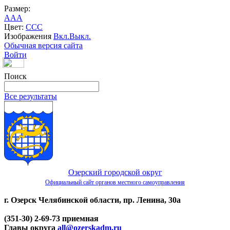
Размер:
A
A
A
Цвет:
C
C
C
Изображения
Вкл.
Выкл.
Обычная версия сайта
Войти
Поиск
Все результаты
Озерский городской округ
Официальный сайт органов местного самоуправления
г. Озерск Челябинской области, пр. Ленина, 30а
(351-30) 2-69-73 приемная
Главы округа
all@ozerskadm.ru