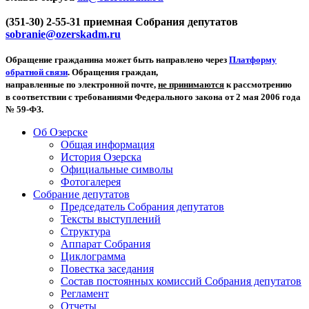
(351-30) 2-55-31 приемная Собрания депутатов
sobranie@ozerskadm.ru
Обращение гражданина может быть направлено через
Платформу
обратной связи
. Обращения граждан,
направленные по электронной почте,
не принимаются
к рассмотрению
в соответствии с требованиями Федерального закона от 2 мая 2006 года
№ 59-ФЗ.
Об Озерске
Общая информация
История Озерска
Официальные символы
Фотогалерея
Собрание депутатов
Председатель Собрания депутатов
Тексты выступлений
Структура
Аппарат Собрания
Циклограмма
Повестка заседания
Состав постоянных комиссий Собрания депутатов
Регламент
Отчеты