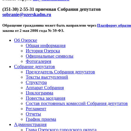
(351-30) 2-55-31 приемная Собрания депутатов
sobranie@ozerskadm.ru
Обращение гражданина может быть направлено через
Платформу обратно
закона от 2 мая 2006 года № 59-ФЗ.
Об Озерске
Общая информация
История Озерска
Официальные символы
Фотогалерея
Собрание депутатов
Председатель Собрания депутатов
Тексты выступлений
Структура
Аппарат Собрания
Циклограмма
Повестка заседания
Состав постоянных комиссий Собрания депутатов
Регламент
Отчеты
График приема
Администрация
Глава Озерского городского округа