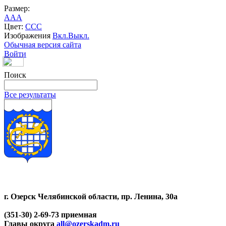
Размер:
A
A
A
Цвет:
C
C
C
Изображения
Вкл.
Выкл.
Обычная версия сайта
Войти
Поиск
Все результаты
г. Озерск Челябинской области, пр. Ленина, 30а
(351-30) 2-69-73 приемная
Главы округа
all@ozerskadm.ru