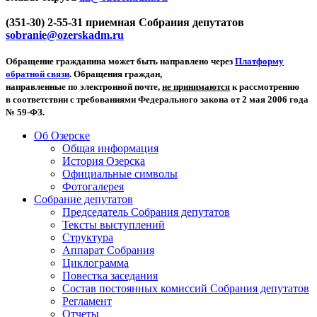
(351-30) 2-55-31 приемная Собрания депутатов
sobranie@ozerskadm.ru
Обращение гражданина может быть направлено через
Платформу
обратной связи
. Обращения граждан,
направленные по электронной почте,
не принимаются
к рассмотрению
в соответствии с требованиями Федерального закона от 2 мая 2006 года
№ 59-ФЗ.
Об Озерске
Общая информация
История Озерска
Официальные символы
Фотогалерея
Собрание депутатов
Председатель Собрания депутатов
Тексты выступлений
Структура
Аппарат Собрания
Циклограмма
Повестка заседания
Состав постоянных комиссий Собрания депутатов
Регламент
Отчеты