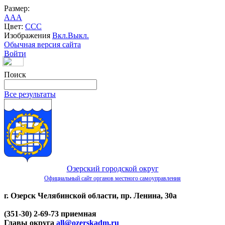
Размер:
A
A
A
Цвет:
C
C
C
Изображения
Вкл.
Выкл.
Обычная версия сайта
Войти
Поиск
Все результаты
Озерский городской округ
Официальный сайт органов местного самоуправления
г. Озерск Челябинской области, пр. Ленина, 30а
(351-30) 2-69-73 приемная
Главы округа
all@ozerskadm.ru