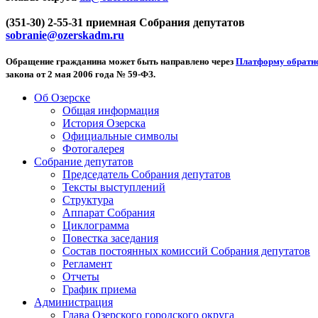
(351-30) 2-55-31 приемная Собрания депутатов
sobranie@ozerskadm.ru
Обращение гражданина может быть направлено через
Платформу обратно
закона от 2 мая 2006 года № 59-ФЗ.
Об Озерске
Общая информация
История Озерска
Официальные символы
Фотогалерея
Собрание депутатов
Председатель Собрания депутатов
Тексты выступлений
Структура
Аппарат Собрания
Циклограмма
Повестка заседания
Состав постоянных комиссий Собрания депутатов
Регламент
Отчеты
График приема
Администрация
Глава Озерского городского округа