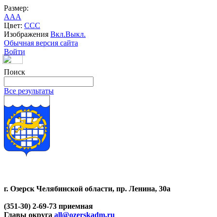
Размер:
A
A
A
Цвет:
C
C
C
Изображения
Вкл.
Выкл.
Обычная версия сайта
Войти
Поиск
Все результаты
г. Озерск Челябинской области, пр. Ленина, 30а
(351-30) 2-69-73 приемная
Главы округа
all@ozerskadm.ru