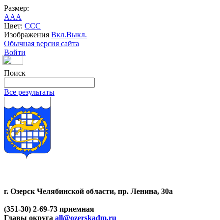
Размер:
A
A
A
Цвет:
C
C
C
Изображения
Вкл.
Выкл.
Обычная версия сайта
Войти
Поиск
Все результаты
г. Озерск Челябинской области, пр. Ленина, 30а
(351-30) 2-69-73 приемная
Главы округа
all@ozerskadm.ru