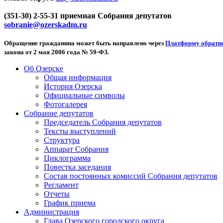
(351-30) 2-55-31 приемная Собрания депутатов
sobranie@ozerskadm.ru
Обращение гражданина может быть направлено через
Платформу обратно
закона от 2 мая 2006 года № 59-ФЗ.
Об Озерске
Общая информация
История Озерска
Официальные символы
Фотогалерея
Собрание депутатов
Председатель Собрания депутатов
Тексты выступлений
Структура
Аппарат Собрания
Циклограмма
Повестка заседания
Состав постоянных комиссий Собрания депутатов
Регламент
Отчеты
График приема
Администрация
Глава Озерского городского округа