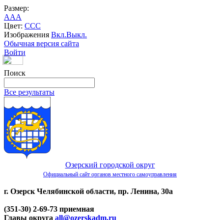
Размер:
A
A
A
Цвет:
C
C
C
Изображения
Вкл.
Выкл.
Обычная версия сайта
Войти
Поиск
Все результаты
Озерский городской округ
Официальный сайт органов местного самоуправления
г. Озерск Челябинской области, пр. Ленина, 30а
(351-30) 2-69-73 приемная
Главы округа
all@ozerskadm.ru