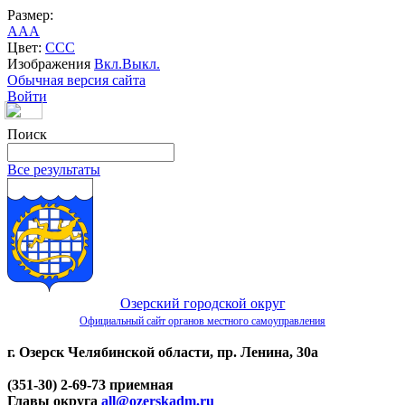
Размер:
A
A
A
Цвет:
C
C
C
Изображения
Вкл.
Выкл.
Обычная версия сайта
Войти
Поиск
Все результаты
Озерский городской округ
Официальный сайт органов местного самоуправления
г. Озерск Челябинской области, пр. Ленина, 30а
(351-30) 2-69-73 приемная
Главы округа
all@ozerskadm.ru