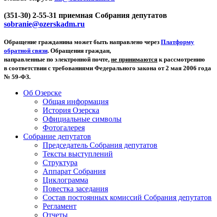
(351-30) 2-55-31 приемная Собрания депутатов
sobranie@ozerskadm.ru
Обращение гражданина может быть направлено через
Платформу
обратной связи
. Обращения граждан,
направленные по электронной почте,
не принимаются
к рассмотрению
в соответствии с требованиями Федерального закона от 2 мая 2006 года
№ 59-ФЗ.
Об Озерске
Общая информация
История Озерска
Официальные символы
Фотогалерея
Собрание депутатов
Председатель Собрания депутатов
Тексты выступлений
Структура
Аппарат Собрания
Циклограмма
Повестка заседания
Состав постоянных комиссий Собрания депутатов
Регламент
Отчеты