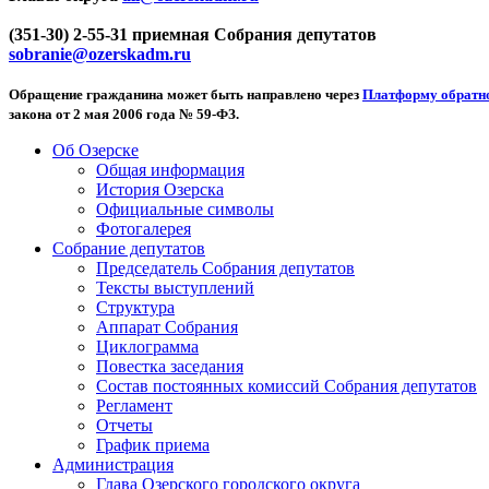
(351-30) 2-55-31 приемная Собрания депутатов
sobranie@ozerskadm.ru
Обращение гражданина может быть направлено через
Платформу обратно
закона от 2 мая 2006 года № 59-ФЗ.
Об Озерске
Общая информация
История Озерска
Официальные символы
Фотогалерея
Собрание депутатов
Председатель Собрания депутатов
Тексты выступлений
Структура
Аппарат Собрания
Циклограмма
Повестка заседания
Состав постоянных комиссий Собрания депутатов
Регламент
Отчеты
График приема
Администрация
Глава Озерского городского округа