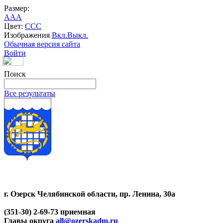
Размер:
A
A
A
Цвет:
C
C
C
Изображения
Вкл.
Выкл.
Обычная версия сайта
Войти
Поиск
Все результаты
г. Озерск Челябинской области, пр. Ленина, 30а
(351-30) 2-69-73 приемная
Главы округа
all@ozerskadm.ru