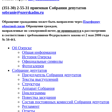
(351-30) 2-55-31 приемная Собрания депутатов
sobranie@ozerskadm.ru
Обращение гражданина может быть направлено через
Платформу
обратной связи
. Обращения граждан,
направленные по электронной почте,
не принимаются
к рассмотрению
в соответствии с требованиями Федерального закона от 2 мая 2006 года
№ 59-ФЗ.
Об Озерске
Общая информация
История Озерска
Официальные символы
Фотогалерея
Собрание депутатов
Председатель Собрания депутатов
Тексты выступлений
Структура
Аппарат Собрания
Циклограмма
Повестка заседания
Состав постоянных комиссий Собрания депутатов
Регламент
Отчеты