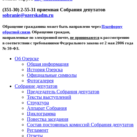
(351-30) 2-55-31 приемная Собрания депутатов
sobranie@ozerskadm.ru
Обращение гражданина может быть направлено через
Платформу
обратной связи
. Обращения граждан,
направленные по электронной почте,
не принимаются
к рассмотрению
в соответствии с требованиями Федерального закона от 2 мая 2006 года
№ 59-ФЗ.
Об Озерске
Общая информация
История Озерска
Официальные символы
Фотогалерея
Собрание депутатов
Председатель Собрания депутатов
Тексты выступлений
Структура
Аппарат Собрания
Циклограмма
Повестка заседания
Состав постоянных комиссий Собрания депутатов
Регламент
Отчеты