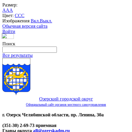
Размер:
A
A
A
Цвет:
C
C
C
Изображения
Вкл.
Выкл.
Обычная версия сайта
Войти
Поиск
Все результаты
Озерский городской округ
Официальный сайт органов местного самоуправления
г. Озерск Челябинской области, пр. Ленина, 30а
(351-30) 2-69-73 приемная
Главы округа
all@ozerskadm.ru