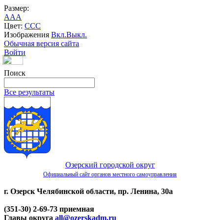
Размер:
A
A
A
Цвет:
C
C
C
Изображения
Вкл.
Выкл.
Обычная версия сайта
Войти
Поиск
Все результаты
Озерский городской округ
Официальный сайт органов местного самоуправления
г. Озерск Челябинской области, пр. Ленина, 30а
(351-30) 2-69-73 приемная
Главы округа
all@ozerskadm.ru