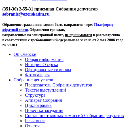
(351-30) 2-55-31 приемная Собрания депутатов
sobranie@ozerskadm.ru
Обращение гражданина может быть направлено через
Платформу
обратной связи
. Обращения граждан,
направленные по электронной почте,
не принимаются
к рассмотрению
в соответствии с требованиями Федерального закона от 2 мая 2006 года
№ 59-ФЗ.
Об Озерске
Общая информация
История Озерска
Официальные символы
Фотогалерея
Собрание депутатов
Председатель Собрания депутатов
Тексты выступлений
Структура
Аппарат Собрания
Циклограмма
Повестка заседания
Состав постоянных комиссий Собрания депутатов
Регламент
Отчеты