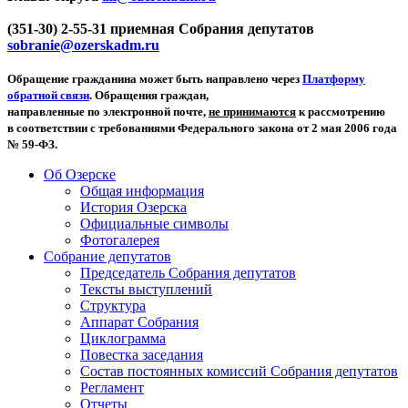
(351-30) 2-55-31 приемная Собрания депутатов
sobranie@ozerskadm.ru
Обращение гражданина может быть направлено через
Платформу
обратной связи
. Обращения граждан,
направленные по электронной почте,
не принимаются
к рассмотрению
в соответствии с требованиями Федерального закона от 2 мая 2006 года
№ 59-ФЗ.
Об Озерске
Общая информация
История Озерска
Официальные символы
Фотогалерея
Собрание депутатов
Председатель Собрания депутатов
Тексты выступлений
Структура
Аппарат Собрания
Циклограмма
Повестка заседания
Состав постоянных комиссий Собрания депутатов
Регламент
Отчеты