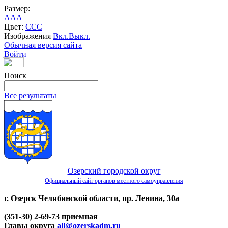
Размер:
A
A
A
Цвет:
C
C
C
Изображения
Вкл.
Выкл.
Обычная версия сайта
Войти
Поиск
Все результаты
Озерский городской округ
Официальный сайт органов местного самоуправления
г. Озерск Челябинской области, пр. Ленина, 30а
(351-30) 2-69-73 приемная
Главы округа
all@ozerskadm.ru