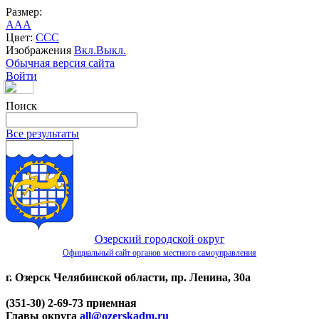
Размер:
A
A
A
Цвет:
C
C
C
Изображения
Вкл.
Выкл.
Обычная версия сайта
Войти
Поиск
Все результаты
Озерский городской округ
Официальный сайт органов местного самоуправления
г. Озерск Челябинской области, пр. Ленина, 30а
(351-30) 2-69-73 приемная
Главы округа
all@ozerskadm.ru