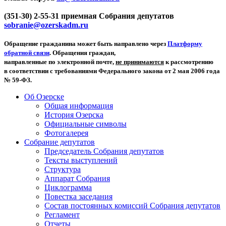
(351-30) 2-55-31 приемная Собрания депутатов
sobranie@ozerskadm.ru
Обращение гражданина может быть направлено через
Платформу
обратной связи
. Обращения граждан,
направленные по электронной почте,
не принимаются
к рассмотрению
в соответствии с требованиями Федерального закона от 2 мая 2006 года
№ 59-ФЗ.
Об Озерске
Общая информация
История Озерска
Официальные символы
Фотогалерея
Собрание депутатов
Председатель Собрания депутатов
Тексты выступлений
Структура
Аппарат Собрания
Циклограмма
Повестка заседания
Состав постоянных комиссий Собрания депутатов
Регламент
Отчеты