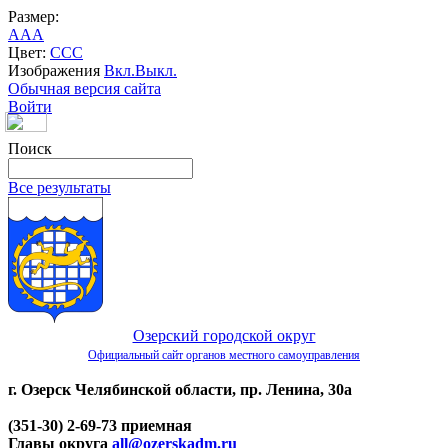
Размер:
A
A
A
Цвет:
C
C
C
Изображения
Вкл.
Выкл.
Обычная версия сайта
Войти
Поиск
Все результаты
Озерский городской округ
Официальный сайт органов местного самоуправления
г. Озерск Челябинской области, пр. Ленина, 30а
(351-30) 2-69-73 приемная
Главы округа
all@ozerskadm.ru