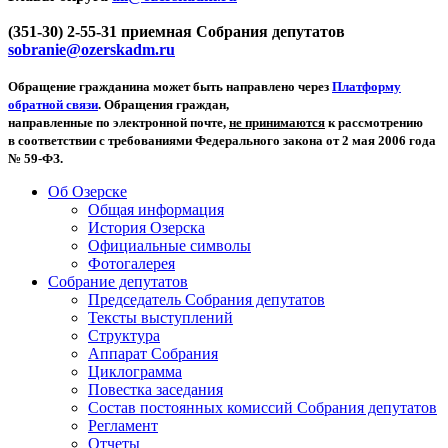
(351-30) 2-55-31 приемная Собрания депутатов
sobranie@ozerskadm.ru
Обращение гражданина может быть направлено через
Платформу
обратной связи
. Обращения граждан,
направленные по электронной почте,
не принимаются
к рассмотрению
в соответствии с требованиями Федерального закона от 2 мая 2006 года
№ 59-ФЗ.
Об Озерске
Общая информация
История Озерска
Официальные символы
Фотогалерея
Собрание депутатов
Председатель Собрания депутатов
Тексты выступлений
Структура
Аппарат Собрания
Циклограмма
Повестка заседания
Состав постоянных комиссий Собрания депутатов
Регламент
Отчеты