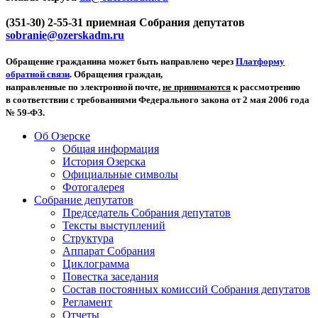
(351-30) 2-55-31 приемная Собрания депутатов
sobranie@ozerskadm.ru
Обращение гражданина может быть направлено через
Платформу
обратной связи
. Обращения граждан,
направленные по электронной почте,
не принимаются
к рассмотрению
в соответствии с требованиями Федерального закона от 2 мая 2006 года
№ 59-ФЗ.
Об Озерске
Общая информация
История Озерска
Официальные символы
Фотогалерея
Собрание депутатов
Председатель Собрания депутатов
Тексты выступлений
Структура
Аппарат Собрания
Циклограмма
Повестка заседания
Состав постоянных комиссий Собрания депутатов
Регламент
Отчеты