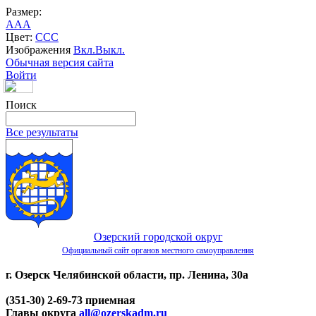
Размер:
A
A
A
Цвет:
C
C
C
Изображения
Вкл.
Выкл.
Обычная версия сайта
Войти
Поиск
Все результаты
Озерский городской округ
Официальный сайт органов местного самоуправления
г. Озерск Челябинской области, пр. Ленина, 30а
(351-30) 2-69-73 приемная
Главы округа
all@ozerskadm.ru