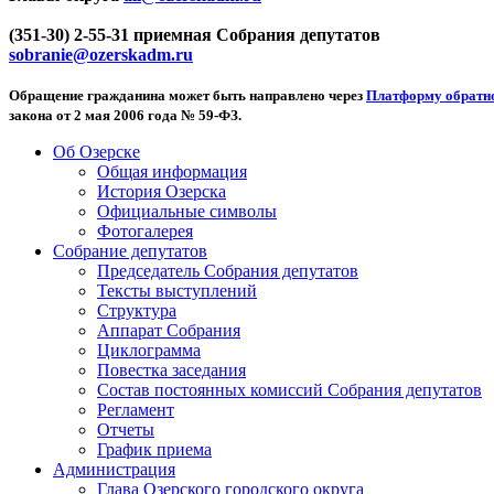
(351-30) 2-55-31 приемная Собрания депутатов
sobranie@ozerskadm.ru
Обращение гражданина может быть направлено через
Платформу обратно
закона от 2 мая 2006 года № 59-ФЗ.
Об Озерске
Общая информация
История Озерска
Официальные символы
Фотогалерея
Собрание депутатов
Председатель Собрания депутатов
Тексты выступлений
Структура
Аппарат Собрания
Циклограмма
Повестка заседания
Состав постоянных комиссий Собрания депутатов
Регламент
Отчеты
График приема
Администрация
Глава Озерского городского округа