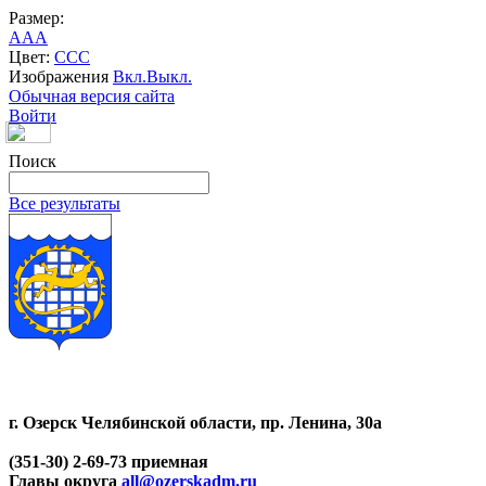
Размер:
A
A
A
Цвет:
C
C
C
Изображения
Вкл.
Выкл.
Обычная версия сайта
Войти
Поиск
Все результаты
г. Озерск Челябинской области, пр. Ленина, 30а
(351-30) 2-69-73 приемная
Главы округа
all@ozerskadm.ru