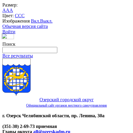
Размер:
A
A
A
Цвет:
C
C
C
Изображения
Вкл.
Выкл.
Обычная версия сайта
Войти
Поиск
Все результаты
Озерский городской округ
Официальный сайт органов местного самоуправления
г. Озерск Челябинской области, пр. Ленина, 30а
(351-30) 2-69-73 приемная
Главы округа
all@ozerskadm.ru