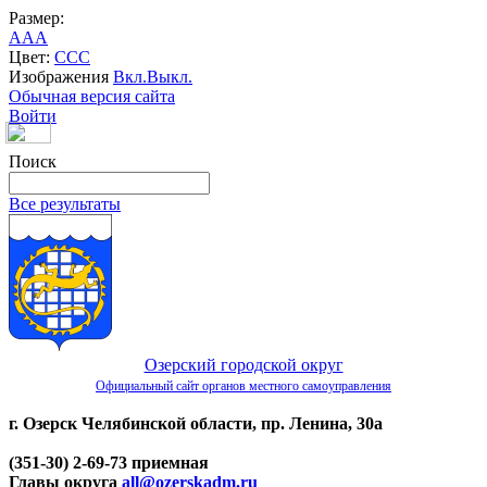
Размер:
A
A
A
Цвет:
C
C
C
Изображения
Вкл.
Выкл.
Обычная версия сайта
Войти
Поиск
Все результаты
Озерский городской округ
Официальный сайт органов местного самоуправления
г. Озерск Челябинской области, пр. Ленина, 30а
(351-30) 2-69-73 приемная
Главы округа
all@ozerskadm.ru