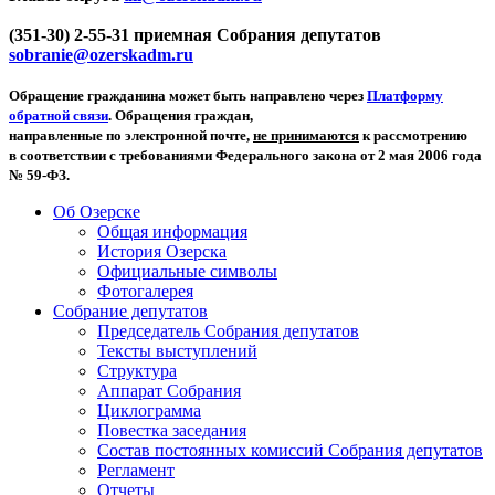
(351-30) 2-55-31 приемная Собрания депутатов
sobranie@ozerskadm.ru
Обращение гражданина может быть направлено через
Платформу
обратной связи
. Обращения граждан,
направленные по электронной почте,
не принимаются
к рассмотрению
в соответствии с требованиями Федерального закона от 2 мая 2006 года
№ 59-ФЗ.
Об Озерске
Общая информация
История Озерска
Официальные символы
Фотогалерея
Собрание депутатов
Председатель Собрания депутатов
Тексты выступлений
Структура
Аппарат Собрания
Циклограмма
Повестка заседания
Состав постоянных комиссий Собрания депутатов
Регламент
Отчеты