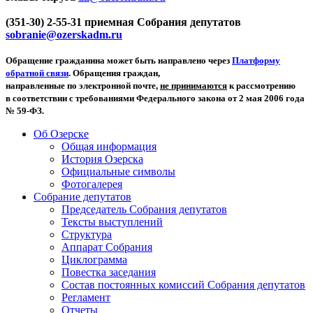
(351-30) 2-55-31 приемная Собрания депутатов
sobranie@ozerskadm.ru
Обращение гражданина может быть направлено через
Платформу
обратной связи
. Обращения граждан,
направленные по электронной почте,
не принимаются
к рассмотрению
в соответствии с требованиями Федерального закона от 2 мая 2006 года
№ 59-ФЗ.
Об Озерске
Общая информация
История Озерска
Официальные символы
Фотогалерея
Собрание депутатов
Председатель Собрания депутатов
Тексты выступлений
Структура
Аппарат Собрания
Циклограмма
Повестка заседания
Состав постоянных комиссий Собрания депутатов
Регламент
Отчеты