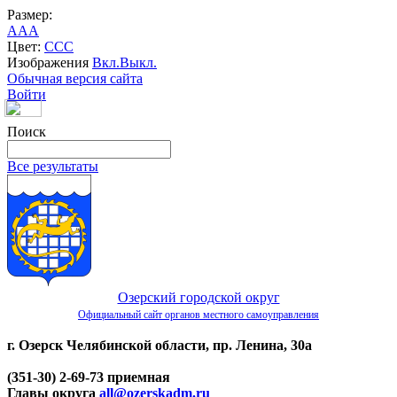
Размер:
A
A
A
Цвет:
C
C
C
Изображения
Вкл.
Выкл.
Обычная версия сайта
Войти
Поиск
Все результаты
Озерский городской округ
Официальный сайт органов местного самоуправления
г. Озерск Челябинской области, пр. Ленина, 30а
(351-30) 2-69-73 приемная
Главы округа
all@ozerskadm.ru