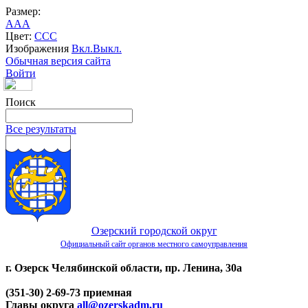
Размер:
A
A
A
Цвет:
C
C
C
Изображения
Вкл.
Выкл.
Обычная версия сайта
Войти
Поиск
Все результаты
Озерский городской округ
Официальный сайт органов местного самоуправления
г. Озерск Челябинской области, пр. Ленина, 30а
(351-30) 2-69-73 приемная
Главы округа
all@ozerskadm.ru