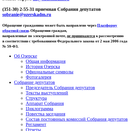
(351-30) 2-55-31 приемная Собрания депутатов
sobranie@ozerskadm.ru
Обращение гражданина может быть направлено через
Платформу
обратной связи
. Обращения граждан,
направленные по электронной почте,
не принимаются
к рассмотрению
в соответствии с требованиями Федерального закона от 2 мая 2006 года
№ 59-ФЗ.
Об Озерске
Общая информация
История Озерска
Официальные символы
Фотогалерея
Собрание депутатов
Председатель Собрания депутатов
Тексты выступлений
Структура
Аппарат Собрания
Циклограмма
Повестка заседания
Состав постоянных комиссий Собрания депутатов
Регламент
Отчеты