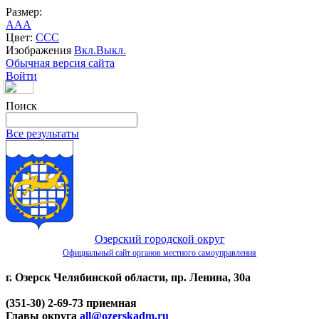
Размер:
A
A
A
Цвет:
C
C
C
Изображения
Вкл.
Выкл.
Обычная версия сайта
Войти
Поиск
Все результаты
Озерский городской округ
Официальный сайт органов местного самоуправления
г. Озерск Челябинской области, пр. Ленина, 30а
(351-30) 2-69-73 приемная
Главы округа
all@ozerskadm.ru