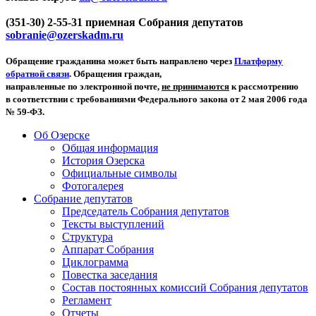
(351-30) 2-55-31 приемная Собрания депутатов
sobranie@ozerskadm.ru
Обращение гражданина может быть направлено через
Платформу
обратной связи
. Обращения граждан,
направленные по электронной почте,
не принимаются
к рассмотрению
в соответствии с требованиями Федерального закона от 2 мая 2006 года
№ 59-ФЗ.
Об Озерске
Общая информация
История Озерска
Официальные символы
Фотогалерея
Собрание депутатов
Председатель Собрания депутатов
Тексты выступлений
Структура
Аппарат Собрания
Циклограмма
Повестка заседания
Состав постоянных комиссий Собрания депутатов
Регламент
Отчеты