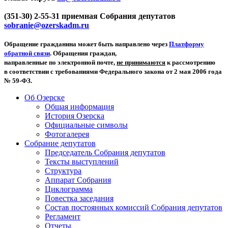
(351-30) 2-55-31 приемная Собрания депутатов
sobranie@ozerskadm.ru
Обращение гражданина может быть направлено через
Платформу
обратной связи
. Обращения граждан,
направленные по электронной почте,
не принимаются
к рассмотрению
в соответствии с требованиями Федерального закона от 2 мая 2006 года
№ 59-ФЗ.
Об Озерске
Общая информация
История Озерска
Официальные символы
Фотогалерея
Собрание депутатов
Председатель Собрания депутатов
Тексты выступлений
Структура
Аппарат Собрания
Циклограмма
Повестка заседания
Состав постоянных комиссий Собрания депутатов
Регламент
Отчеты