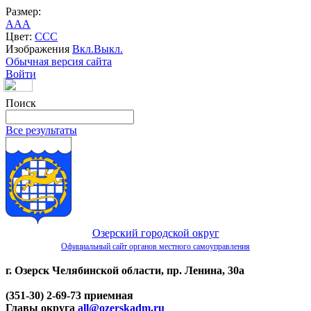
Размер:
A
A
A
Цвет:
C
C
C
Изображения
Вкл.
Выкл.
Обычная версия сайта
Войти
Поиск
Все результаты
Озерский городской округ
Официальный сайт органов местного самоуправления
г. Озерск Челябинской области, пр. Ленина, 30а
(351-30) 2-69-73 приемная
Главы округа
all@ozerskadm.ru