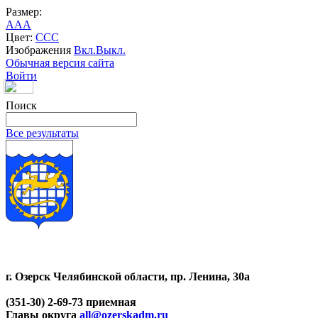
Размер:
A
A
A
Цвет:
C
C
C
Изображения
Вкл.
Выкл.
Обычная версия сайта
Войти
Поиск
Все результаты
г. Озерск Челябинской области, пр. Ленина, 30а
(351-30) 2-69-73 приемная
Главы округа
all@ozerskadm.ru