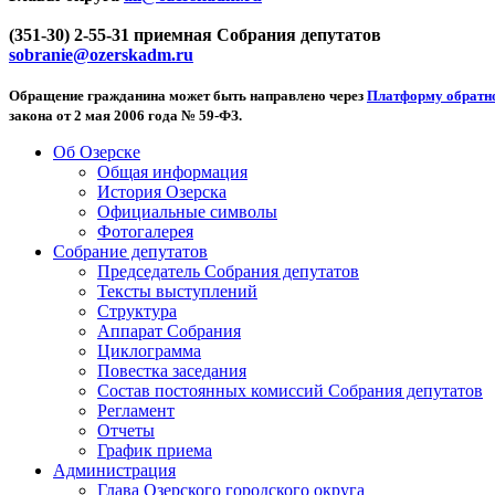
(351-30) 2-55-31 приемная Собрания депутатов
sobranie@ozerskadm.ru
Обращение гражданина может быть направлено через
Платформу обратно
закона от 2 мая 2006 года № 59-ФЗ.
Об Озерске
Общая информация
История Озерска
Официальные символы
Фотогалерея
Собрание депутатов
Председатель Собрания депутатов
Тексты выступлений
Структура
Аппарат Собрания
Циклограмма
Повестка заседания
Состав постоянных комиссий Собрания депутатов
Регламент
Отчеты
График приема
Администрация
Глава Озерского городского округа