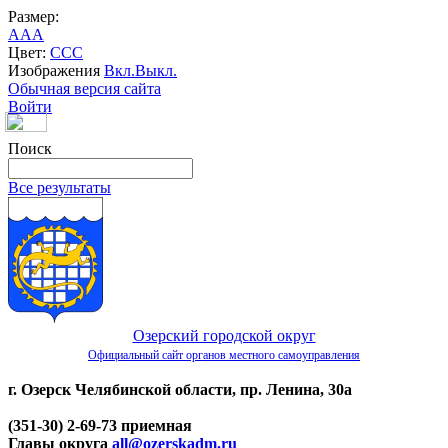
Размер:
A
A
A
Цвет:
C
C
C
Изображения
Вкл.
Выкл.
Обычная версия сайта
Войти
Поиск
Все результаты
Озерский городской округ
Официальный сайт органов местного самоуправления
г. Озерск Челябинской области, пр. Ленина, 30а
(351-30) 2-69-73 приемная
Главы округа
all@ozerskadm.ru