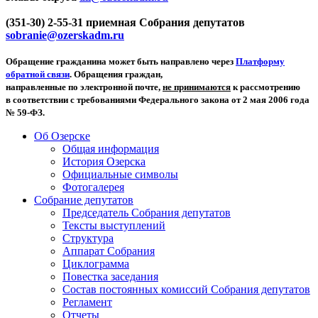
(351-30) 2-55-31 приемная Собрания депутатов
sobranie@ozerskadm.ru
Обращение гражданина может быть направлено через
Платформу
обратной связи
. Обращения граждан,
направленные по электронной почте,
не принимаются
к рассмотрению
в соответствии с требованиями Федерального закона от 2 мая 2006 года
№ 59-ФЗ.
Об Озерске
Общая информация
История Озерска
Официальные символы
Фотогалерея
Собрание депутатов
Председатель Собрания депутатов
Тексты выступлений
Структура
Аппарат Собрания
Циклограмма
Повестка заседания
Состав постоянных комиссий Собрания депутатов
Регламент
Отчеты