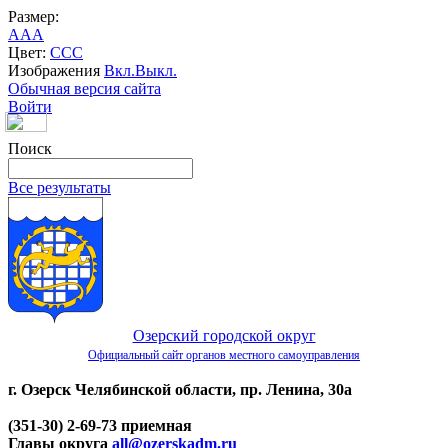
Размер:
A
A
A
Цвет:
C
C
C
Изображения
Вкл.
Выкл.
Обычная версия сайта
Войти
Поиск
Все результаты
Озерский городской округ
Официальный сайт органов местного самоуправления
г. Озерск Челябинской области, пр. Ленина, 30а
(351-30) 2-69-73 приемная
Главы округа
all@ozerskadm.ru