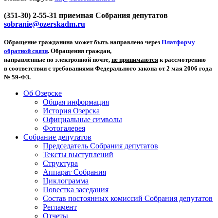
(351-30) 2-55-31 приемная Собрания депутатов
sobranie@ozerskadm.ru
Обращение гражданина может быть направлено через
Платформу
обратной связи
. Обращения граждан,
направленные по электронной почте,
не принимаются
к рассмотрению
в соответствии с требованиями Федерального закона от 2 мая 2006 года
№ 59-ФЗ.
Об Озерске
Общая информация
История Озерска
Официальные символы
Фотогалерея
Собрание депутатов
Председатель Собрания депутатов
Тексты выступлений
Структура
Аппарат Собрания
Циклограмма
Повестка заседания
Состав постоянных комиссий Собрания депутатов
Регламент
Отчеты