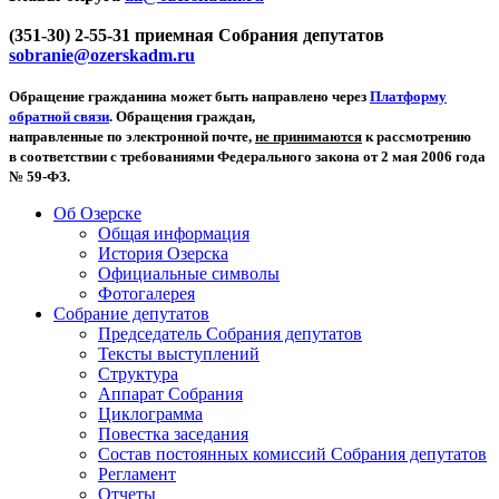
(351-30) 2-55-31 приемная Собрания депутатов
sobranie@ozerskadm.ru
Обращение гражданина может быть направлено через
Платформу
обратной связи
. Обращения граждан,
направленные по электронной почте,
не принимаются
к рассмотрению
в соответствии с требованиями Федерального закона от 2 мая 2006 года
№ 59-ФЗ.
Об Озерске
Общая информация
История Озерска
Официальные символы
Фотогалерея
Собрание депутатов
Председатель Собрания депутатов
Тексты выступлений
Структура
Аппарат Собрания
Циклограмма
Повестка заседания
Состав постоянных комиссий Собрания депутатов
Регламент
Отчеты