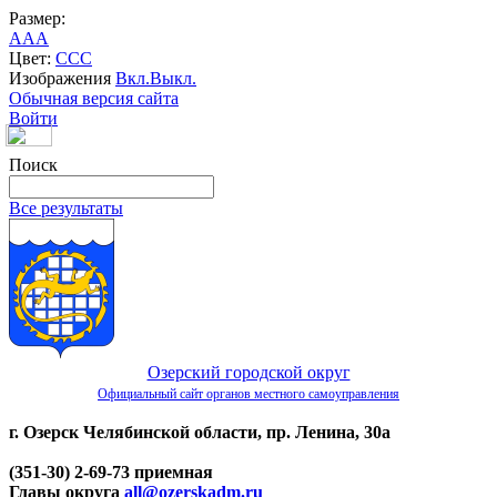
Размер:
A
A
A
Цвет:
C
C
C
Изображения
Вкл.
Выкл.
Обычная версия сайта
Войти
Поиск
Все результаты
Озерский городской округ
Официальный сайт органов местного самоуправления
г. Озерск Челябинской области, пр. Ленина, 30а
(351-30) 2-69-73 приемная
Главы округа
all@ozerskadm.ru